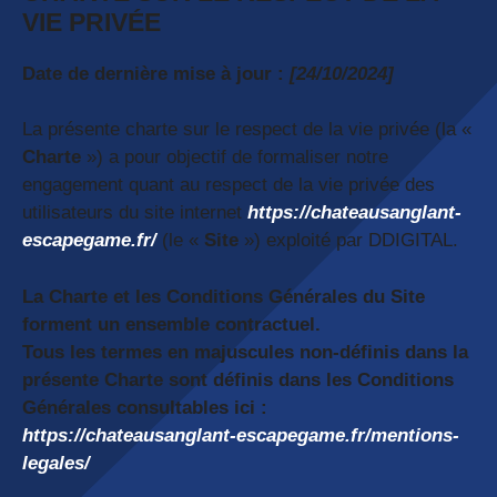
VIE PRIVÉE
Date de dernière mise à jour :
[24/10/2024]
La présente charte sur le respect de la vie privée (la «
Charte
») a pour objectif de formaliser notre
engagement quant au respect de la vie privée des
utilisateurs du site internet
https://
chateausanglant-
escapegame.fr/
(le «
Site
») exploité par DDIGITAL.
La Charte et les Conditions Générales du Site
forment un ensemble contractuel.
Tous les termes en majuscules non-définis dans la
présente Charte sont définis dans les Conditions
Générales consultables ici :
https://
chateausanglant-escapegame.fr/mentions-
legales/