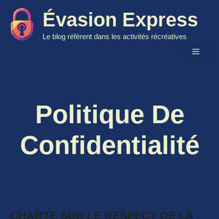
Aller
Évasion Express
au
contenu
Le blog référent dans les activités récréatives
Menu
Politique De
Confidentialité
CHARTE SUR LE RESPECT DE LA