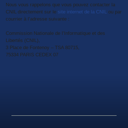
Nous vous rappelons que vous pouvez contacter la
CNIL directement sur le
site internet de la CNIL
ou par
courrier à l’adresse suivante :
Commission Nationale de l’Informatique et des
Libertés (CNIL),
3 Place de Fontenoy – TSA 80715,
75334 PARIS CEDEX 07