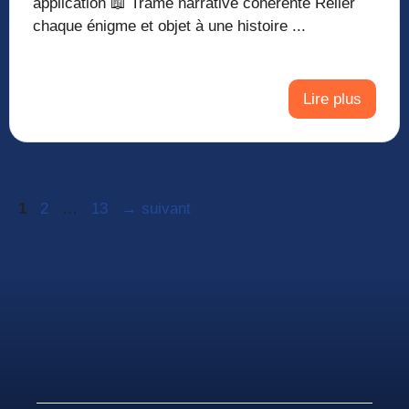
application 📖 Trame narrative cohérente Relier
chaque énigme et objet à une histoire ...
Lire plus
Page
Page
Page
1
2
…
13
→
suivant