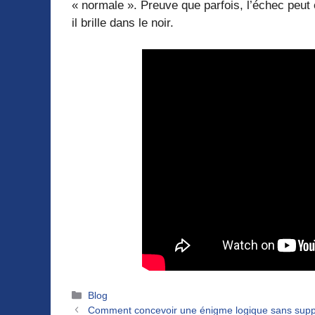
« normale ». Preuve que parfois, l’échec peut 
il brille dans le noir.
Catégories
Blog
Comment concevoir une énigme logique sans suppo