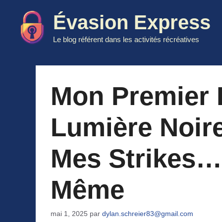
Aller
Évasion Express
au
contenu
Le blog référent dans les activités récréatives
Mon Premier 
Lumière Noire
Mes Strikes…
Même
mai 1, 2025
par
dylan.schreier83@gmail.com