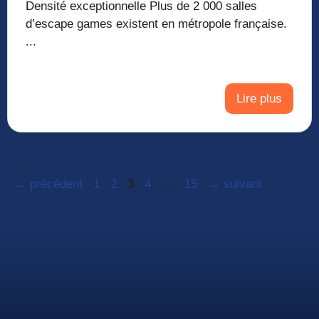
Densité exceptionnelle Plus de 2 000 salles
d’escape games existent en métropole française.
...
Lire plus
Page
Page
Page
Page
Page
←
précédent
1
2
3
4
…
15
→
suivant