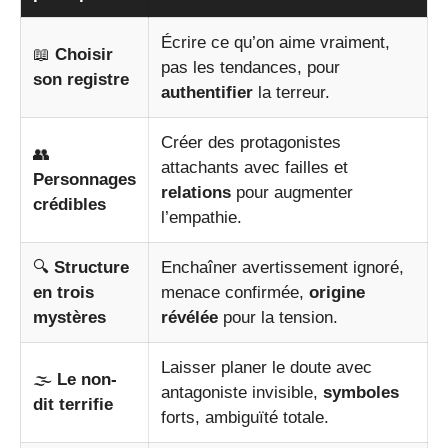
Écrire ce qu’on aime vraiment,
📖
Choisir
pas les tendances, pour
son registre
authentifier
la terreur.
Créer des protagonistes
👥
attachants avec failles et
Personnages
relations
pour augmenter
crédibles
l’empathie.
🔍
Structure
Enchaîner avertissement ignoré,
en trois
menace confirmée,
origine
mystères
révélée
pour la tension.
Laisser planer le doute avec
🌫️
Le non-
antagoniste invisible,
symboles
dit terrifie
forts, ambiguïté totale.