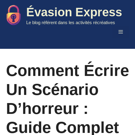
Aller
Évasion Express
au
contenu
Le blog référent dans les activités récréatives
Menu
Comment Écrire
Un Scénario
D’horreur :
Guide Complet