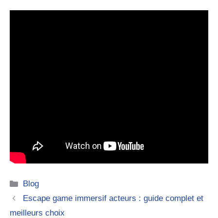
Catégories
Blog
Escape game immersif acteurs : guide complet et
meilleurs choix