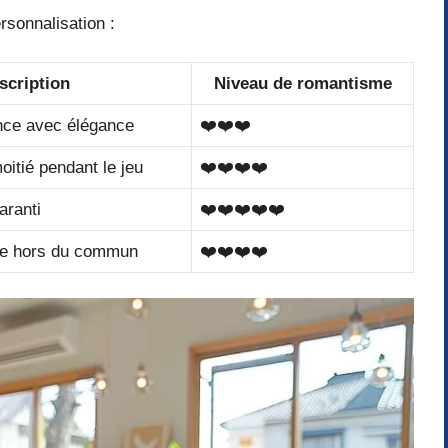
rsonnalisation :
scription
Niveau de romantisme
nce avec élégance
❤️❤️❤️
itié pendant le jeu
❤️❤️❤️❤️
aranti
❤️❤️❤️❤️❤️
re hors du commun
❤️❤️❤️❤️