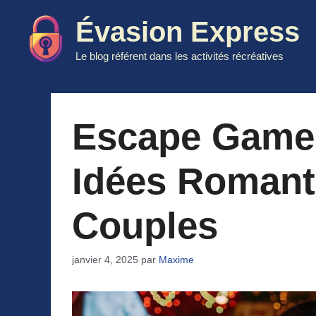
Aller
Évasion Express
au
contenu
Le blog référent dans les activités récréatives
Escape Game S
Idées Romant
Couples
janvier 4, 2025
par
Maxime