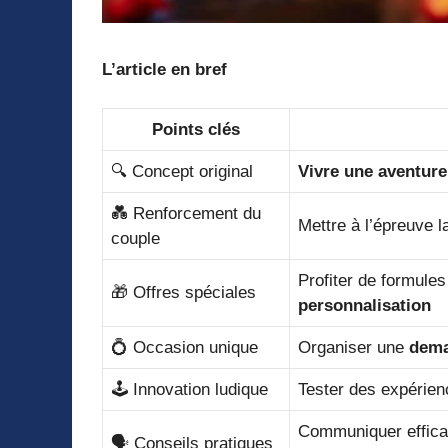
L’article en bref
Points clés
🔍 Concept original
Vivre une aventur
💑 Renforcement du
Mettre à l’épreuve 
couple
Profiter de formul
🎁 Offres spéciales
personnalisation
💍 Occasion unique
Organiser une
dema
🕹️ Innovation ludique
Tester des expérie
Communiquer effic
🗣️ Conseils pratiques