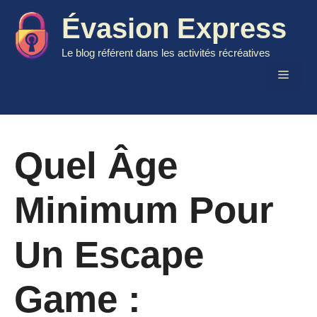
Aller
Évasion Express
au
contenu
Le blog référent dans les activités récréatives
Menu
Quel Âge
Minimum Pour
Un Escape
Game :