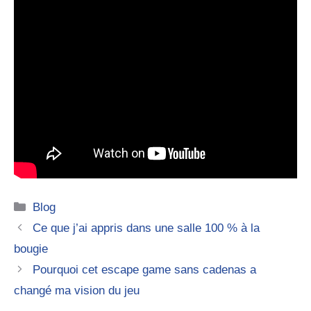
Catégories
Blog
Ce que j’ai appris dans une salle 100 % à la
bougie
Pourquoi cet escape game sans cadenas a
changé ma vision du jeu