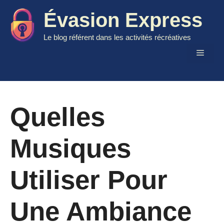
Aller
Évasion Express
au
contenu
Le blog référent dans les activités récréatives
Menu
Quelles
Musiques
Utiliser Pour
Une Ambiance