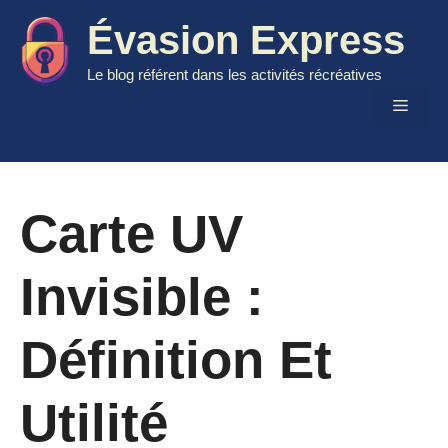
Aller
Évasion Express
au
contenu
Le blog référent dans les activités récréatives
Menu
Carte UV
Invisible :
Définition Et
Utilité