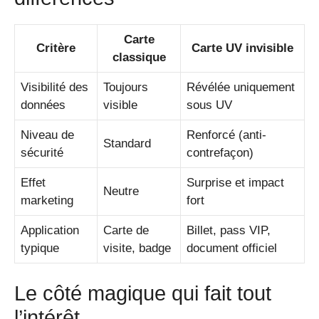
Carte
Critère
Carte UV invisible
classique
Visibilité des
Toujours
Révélée uniquement
données
visible
sous UV
Niveau de
Renforcé (anti-
Standard
sécurité
contrefaçon)
Effet
Surprise et impact
Neutre
marketing
fort
Application
Carte de
Billet, pass VIP,
typique
visite, badge
document officiel
Le côté magique qui fait tout
l’intérêt