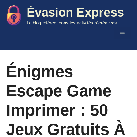
Aller
Évasion Express
au
contenu
Le blog référent dans les activités récréatives
Menu
Énigmes
Escape Game
Imprimer : 50
Jeux Gratuits À