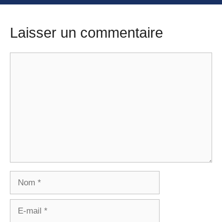
Laisser un commentaire
Commentaire
Nom
E-
mail