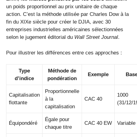
un poids proportionnel au prix unitaire de chaque
action. C’est la méthode utilisée par Charles Dow à la
fin du XIXe siècle pour créer le DJIA, avec 30
entreprises industrielles américaines sélectionnées
selon le jugement éditorial du
Wall Street Journal
.
Pour illustrer les différences entre ces approches :
Type
Méthode de
Exemple
Bas
d’indice
pondération
Proportionnelle
Capitalisation
1000
à la
CAC 40
flottante
(31/12/1
capitalisation
Égale pour
Équipondéré
CAC 40 EW
Variable
chaque titre