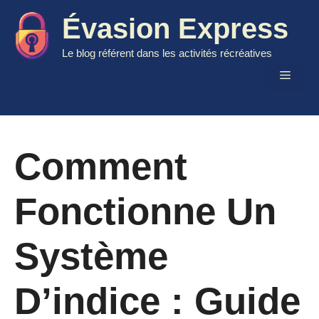
Aller
Évasion Express
au
contenu
Le blog référent dans les activités récréatives
Menu
Comment
Fonctionne Un
Système
D’indice : Guide