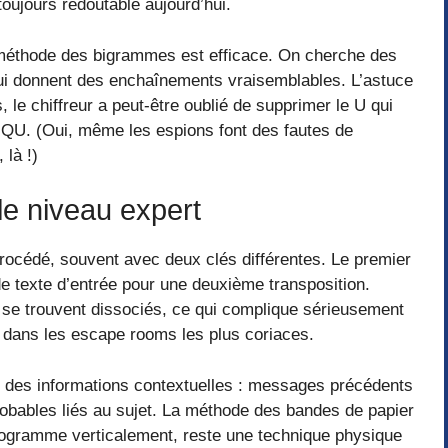
oujours redoutable aujourd’hui.
a méthode des bigrammes est efficace. On cherche des
ui donnent des enchaînements vraisemblables. L’astuce
, le chiffreur a peut-être oublié de supprimer le U qui
 QU. (Oui, même les espions font des fautes de
 là !)
le niveau expert
procédé, souvent avec deux clés différentes. Le premier
e texte d’entrée pour une deuxième transposition.
l se trouvent dissociés, ce qui complique sérieusement
ve dans les escape rooms les plus coriaces.
r des informations contextuelles : messages précédents
probables liés au sujet. La méthode des bandes de papier
yptogramme verticalement, reste une technique physique