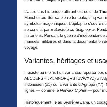
L’autre cas historique attirant est celui de
Tho
Manchester. Sur sa pierre tombale, cinq vari
symboles maçonniques. L’épitaphe s’ouvre s
se conclut par
« Sainteté au Seigneur »
. Penda
historiens. Pendant la guerre d’indépendance 
manuels militaires et dans la documentation 
voyagé.
Variantes, héritages et u
Il existe au moins huit variantes répertoriées d
ABCDEFGHIJKLMNOPQRSTUVWXYZ) à l’Alphabe
indonésien (#5) ou la variante d’Agrippa (#7)
lignes — comme le
Newark Cipher
— pour mult
Historiquement lié au
Système Lana
, un coda