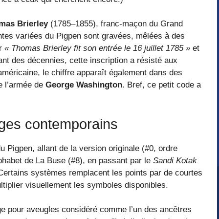
mas Brierley
(1785–1855), franc-maçon du Grand
antes variées du Pigpen sont gravées, mêlées à des
ur
« Thomas Brierley fit son entrée le 16 juillet 1785 »
et
nt des décennies, cette inscription a résisté aux
américaine, le chiffre apparaît également dans des
de l’armée de
George Washington
. Bref, ce petit code a
sages contemporains
u Pigpen, allant de la version originale (#0, ordre
t de La Buse (#8), en passant par le
Sandi Kotak
. Certains systèmes remplacent les points par de courtes
iplier visuellement les symboles disponibles.
ge pour aveugles considéré comme l’un des ancêtres