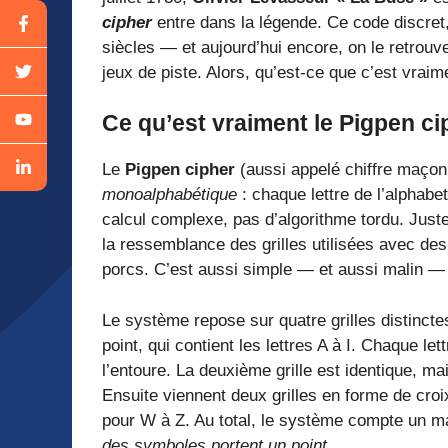
cipher
entre dans la légende. Ce code discret
siècles — et aujourd’hui encore, on le retrou
jeux de piste. Alors, qu’est-ce que c’est vraim
Ce qu’est vraiment le Pigpen ci
Le
Pigpen cipher
(aussi appelé chiffre maçon
monoalphabétique
: chaque lettre de l’alphab
calcul complexe, pas d’algorithme tordu. Just
la ressemblance des grilles utilisées avec de
porcs. C’est aussi simple — et aussi malin —
Le système repose sur quatre grilles distincte
point, qui contient les lettres A à I. Chaque le
l’entoure. La deuxième grille est identique, ma
Ensuite viennent deux grilles en forme de croi
pour W à Z. Au total, le système compte un
des symboles portent un point
.