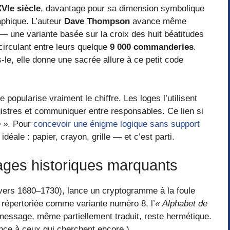
VIe siècle
, davantage pour sa dimension symbolique
aphique. L’auteur
Dave Thompson
avance même
 — une variante basée sur la croix des huit béatitudes
t circulant entre leurs quelque
9 000 commanderies
.
-le, elle donne une sacrée allure à ce petit code
popularise vraiment le chiffre. Les loges l’utilisent
egistres et communiquer entre responsables. Ce lien si
 »
. Pour
concevoir une énigme logique sans support
idéale : papier, crayon, grille — et c’est parti.
sages historiques marquants
(vers 1680–1730), lance un cryptogramme à la foule
 répertoriée comme variante numéro 8, l’
« Alphabet de
message, même partiellement traduit, reste hermétique.
nce à ceux qui cherchent encore.)