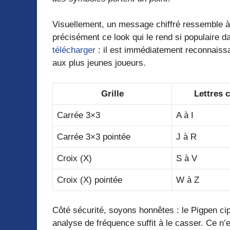
Visuellement, un message chiffré ressemble à
précisément ce look qui le rend si populaire d
télécharger
: il est immédiatement reconnaissa
aux plus jeunes joueurs.
Grille
Lettres 
Carrée 3×3
A à I
Carrée 3×3 pointée
J à R
Croix (X)
S à V
Croix (X) pointée
W à Z
Côté sécurité, soyons honnêtes : le Pigpen c
analyse de fréquence suffit à le casser. Ce n’