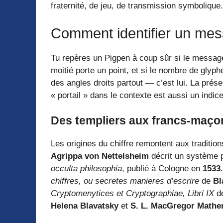
fraternité, de jeu, de transmission symbolique.
Comment identifier un mes
Tu repères un Pigpen à coup sûr si le message
moitié porte un point, et si le nombre de glyph
des angles droits partout — c’est lui. La pré
« portail » dans le contexte est aussi un indice 
Des templiers aux francs-maçon
Les origines du chiffre remontent aux traditio
Agrippa von Nettelsheim
décrit un système p
occulta philosophia
, publié à Cologne en
1533
chiffres, ou secretes manieres d’escrire
de
Bl
Cryptomenytices et Cryptographiae, Libri IX
d
Helena Blavatsky
et
S. L. MacGregor Mathe