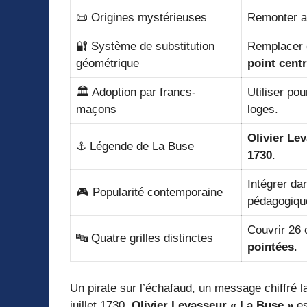
📜 Origines mystérieuses
Remonter au
🔐 Système de substitution
Remplacer 
géométrique
point centr
🏛️ Adoption par francs-
Utiliser pou
maçons
loges.
Olivier Le
⚓ Légende de La Buse
1730
.
Intégrer da
🎮 Popularité contemporaine
pédagogiqu
Couvrir 26 
🔤 Quatre grilles distinctes
pointées
.
Un pirate sur l’échafaud, un message chiffré la
juillet 1730,
Olivier Levasseur « La Buse »
es