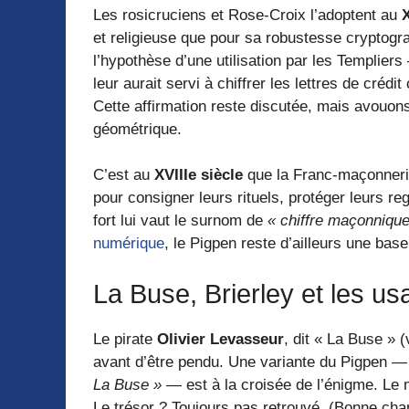
Les rosicruciens et Rose-Croix l’adoptent au
X
et religieuse que pour sa robustesse cryptogr
l’hypothèse d’une utilisation par les Templiers
leur aurait servi à chiffrer les lettres de crédi
Cette affirmation reste discutée, mais avouons
géométrique.
C’est au
XVIIIe siècle
que la Franc-maçonnerie 
pour consigner leurs rituels, protéger leurs r
fort lui vaut le surnom de
« chiffre maçonnique
numérique
, le Pigpen reste d’ailleurs une base 
La Buse, Brierley et les u
Le pirate
Olivier Levasseur
, dit « La Buse » 
avant d’être pendu. Une variante du Pigpen —
La Buse »
— est à la croisée de l’énigme. Le 
Le trésor ? Toujours pas retrouvé. (Bonne cha