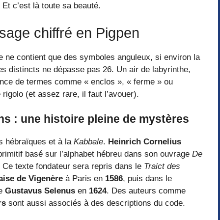
 Et c’est là toute sa beauté.
sage chiffré en Pigpen
 ne contient que des symboles anguleux, si environ la
es distincts ne dépasse pas 26. Un air de labyrinthe,
sence de termes comme « enclos », « ferme » ou
rigolo (et assez rare, il faut l’avouer).
s : une histoire pleine de mystères
ns hébraïques et à la
Kabbale
.
Heinrich Cornelius
rimitif basé sur l’alphabet hébreu dans son ouvrage
De
. Ce texte fondateur sera repris dans le
Traict des
aise de Vigenère
à Paris en
1586
, puis dans le
e
Gustavus Selenus
en
1624
. Des auteurs comme
rs
sont aussi associés à des descriptions du code.