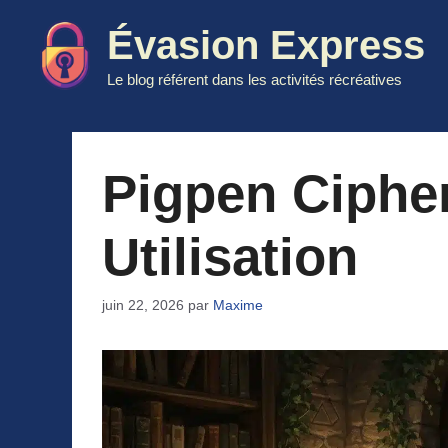
Aller
Évasion Express
au
contenu
Le blog référent dans les activités récréatives
Pigpen Cipher
Utilisation
juin 22, 2026
par
Maxime