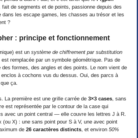
, fait de segments et de points, passionne depuis des
ve dans les escape games, les chasses au trésor et les
ent ?
pher : principe et fonctionnement
nique) est un
système de chiffrement par substitution
et est remplacée par un symbole géométrique. Pas de
e des formes, des angles et des points. Le nom vient de
s enclos à cochons vus du dessus. Oui, des parcs à
 que ça.
s. La première est une grille carrée de
3×3 cases
, sans
ttre est représentée par le contour de la case qui
is avec un point central — elle couvre les lettres J à R.
x (ou X) : une sans point pour S à V, une avec point
 maximum de
26 caractères distincts
, et environ
50%