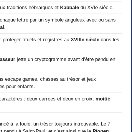
x traditions hébraïques et
Kabbale
du XVIe siècle.
chaque lettre par un symbole anguleux avec ou sans
al
.
r protéger rituels et registres au
XVIIIe siècle
dans les
vasseur
jette un cryptogramme avant d’être pendu en
ns escape games, chasses au trésor et jeux
es pour enfants.
caractères : deux carrées et deux en croix,
moitié
ncé à la foule, un trésor toujours introuvable. Le 7
t pendu à Saint-Paul, et c’est ainsi que le
Pigpen