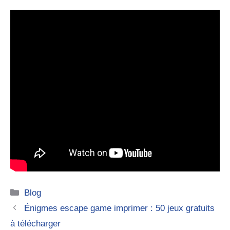
Catégories
Blog
Énigmes escape game imprimer : 50 jeux gratuits
à télécharger