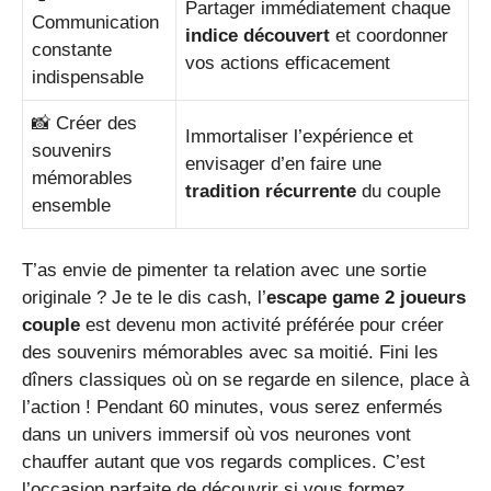
Partager immédiatement chaque
Communication
indice découvert
et coordonner
constante
vos actions efficacement
indispensable
📸 Créer des
Immortaliser l’expérience et
souvenirs
envisager d’en faire une
mémorables
tradition récurrente
du couple
ensemble
T’as envie de pimenter ta relation avec une sortie
originale ? Je te le dis cash, l’
escape game 2 joueurs
couple
est devenu mon activité préférée pour créer
des souvenirs mémorables avec sa moitié. Fini les
dîners classiques où on se regarde en silence, place à
l’action ! Pendant 60 minutes, vous serez enfermés
dans un univers immersif où vos neurones vont
chauffer autant que vos regards complices. C’est
l’occasion parfaite de découvrir si vous formez