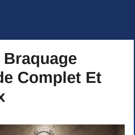
 Braquage
de Complet Et
x