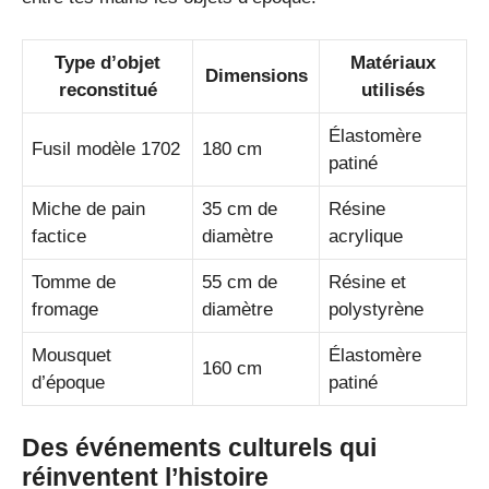
Type d’objet
Matériaux
Dimensions
reconstitué
utilisés
Élastomère
Fusil modèle 1702
180 cm
patiné
Miche de pain
35 cm de
Résine
factice
diamètre
acrylique
Tomme de
55 cm de
Résine et
fromage
diamètre
polystyrène
Mousquet
Élastomère
160 cm
d’époque
patiné
Des événements culturels qui
réinventent l’histoire