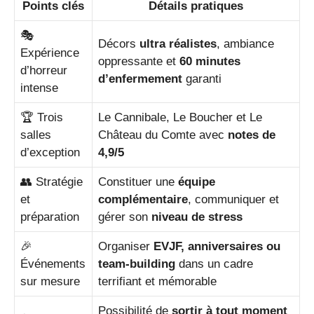
Points clés
Détails pratiques
🎭
Décors
ultra réalistes
, ambiance
Expérience
oppressante et
60 minutes
d’horreur
d’enfermement
garanti
intense
🏆 Trois
Le Cannibale, Le Boucher et Le
salles
Château du Comte avec
notes de
d’exception
4,9/5
👥 Stratégie
Constituer une
équipe
et
complémentaire
, communiquer et
préparation
gérer son
niveau de stress
🎉
Organiser
EVJF, anniversaires ou
Événements
team-building
dans un cadre
sur mesure
terrifiant et mémorable
Possibilité de
sortir à tout moment