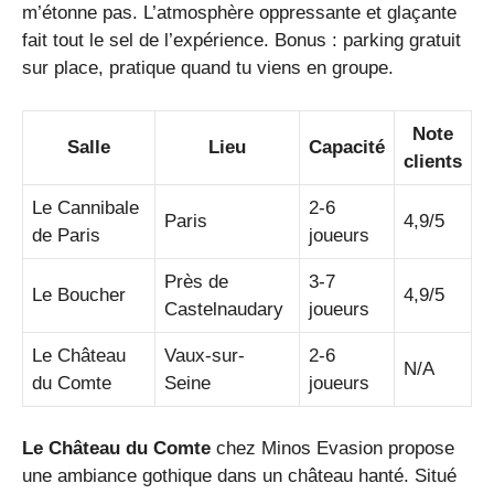
m’étonne pas. L’atmosphère oppressante et glaçante
fait tout le sel de l’expérience. Bonus : parking gratuit
sur place, pratique quand tu viens en groupe.
Note
Salle
Lieu
Capacité
clients
Le Cannibale
2-6
Paris
4,9/5
de Paris
joueurs
Près de
3-7
Le Boucher
4,9/5
Castelnaudary
joueurs
Le Château
Vaux-sur-
2-6
N/A
du Comte
Seine
joueurs
Le Château du Comte
chez Minos Evasion propose
une ambiance gothique dans un château hanté. Situé