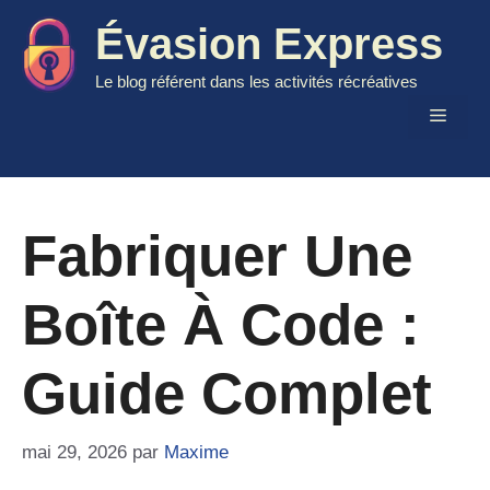
Aller
Évasion Express
au
contenu
Le blog référent dans les activités récréatives
Menu
Fabriquer Une
Boîte À Code :
Guide Complet
mai 29, 2026
par
Maxime