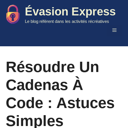
Aller
Évasion Express
au
contenu
Le blog référent dans les activités récréatives
Menu
Résoudre Un
Cadenas À
Code : Astuces
Simples